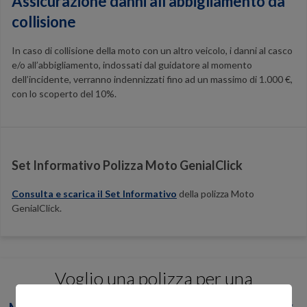
Assicurazione danni all'abbigliamento da
collisione
In caso di collisione della moto con un altro veicolo, i danni al casco
e/o all’abbigliamento, indossati dal guidatore al momento
dell’incidente, verranno indennizzati fino ad un massimo di 1.000 €,
con lo scoperto del 10%.
Set Informativo Polizza Moto GenialClick
Consulta e scarica il Set Informativo
della polizza Moto
GenialClick.
Voglio una polizza per una