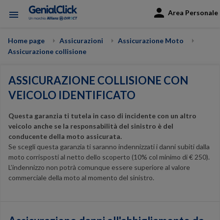
Area Personale
menu
Home page
Assicurazioni
Assicurazione Moto
Assicurazione collisione
ASSICURAZIONE COLLISIONE CON
VEICOLO IDENTIFICATO
Questa garanzia ti tutela in caso di incidente con un altro
veicolo anche se la responsabilità del sinistro è del
conducente della moto assicurata.
Se scegli questa garanzia ti saranno indennizzati i danni subiti dalla
moto corrisposti al netto dello scoperto (10% col minimo di € 250).
L’indennizzo non potrà comunque essere superiore al valore
commerciale della moto al momento del sinistro.