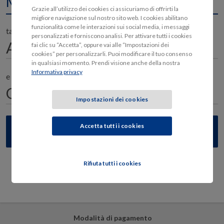
Moto
Grazie all’utilizzo dei cookies ci assicuriamo di offrirti la
migliore navigazione sul nostro sito web. I cookies abilitano
funzionalità come le interazioni sui social media, i messaggi
targata
personalizzati e forniscono analisi. Per attivare tutti i cookies
fai clic su “Accetta”, oppure vai alle “Impostazioni dei
cookies” per personalizzarli. Puoi modificare il tuo consenso
in qualsiasi momento. Prendi visione anche della nostra
Informativa privacy
e il proprietario è nato il
Impostazioni dei cookies
Accetta tutti i cookies
Rifiuta tutti i cookies
Sicurezza e privacy
Modalità di pagamento