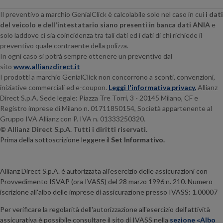
Il preventivo a marchio GenialClick è calcolabile solo nel caso in cui
i dati
del veicolo e dell'intestatario siano presenti in banca dati ANIA
e
solo laddove ci sia coincidenza tra tali dati ed i dati di chi richiede il
preventivo quale contraente della polizza.
In ogni caso si potrà sempre ottenere un preventivo dal
sito
www.allianzdirect.it
I prodotti a marchio GenialClick non concorrono a sconti, convenzioni,
iniziative commerciali ed e-coupon.
Leggi l'informativa privacy.
Allianz
Direct S.p.A. Sede legale:
Piazza Tre Torri, 3 - 20145
Milano, CF e
Registro imprese di Milano n. 01711850154, Società appartenente al
Gruppo IVA Allianz con P. IVA n. 01333250320.
© Allianz Direct S.p.A. Tutti i diritti riservati.
Prima della sottoscrizione leggere il
Set Informativo.
Allianz Direct S.p.A. è autorizzata all’esercizio delle assicurazioni con
Provvedimento ISVAP (ora IVASS) del 28 marzo 1996 n. 210. Numero
iscrizione all'albo delle imprese di assicurazione presso IVASS: 1.00007
Per verificare la regolarità dell'autorizzazione all'esercizio dell'attività
assicurativa è possibile consultare il sito di IVASS nella
sezione «Albo