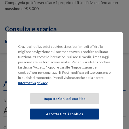
Compagnia potrà esercitare il proprio diritto di rivalsa fino ad un
massimo di € 5.000.
Consulta e scarica
Informazioni per il calcolo del preventivo Auto
Grazie all’utilizzo dei cookies ci assicuriamo di offrirti la
migliore navigazione sul nostro sito web. I cookies abilitano
funzionalità come le interazioni sui social media, i messaggi
personalizzati e forniscono analisi. Per attivare tutti i cookies
fai clic su “Accetta”, oppure vai alle “Impostazioni dei
Voglio una polizza per un'
cookies” per personalizzarli. Puoi modificare il tuo consenso
in qualsiasi momento. Prendi visione anche della nostra
Auto
Informativa privacy
Impostazioni dei cookies
targata
Accetta tutti i cookies
e il proprietario è nato il