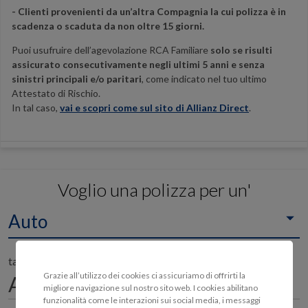
- Clienti provenienti da un’altra Compagnia la cui polizza è in
scadenza o scaduta da non oltre 15 giorni.
Puoi usufruire dell’agevolazione RCA Familiare
solo se risulti
assicurato consecutivamente negli ultimi 5 anni e senza
sinistri principali e/o paritari
, come indicato nel tuo ultimo
Attestato di Rischio.
In tal caso,
vai e scopri come sul sito di Allianz Direct
.
Voglio una polizza per un'
Auto
targata
Grazie all’utilizzo dei cookies ci assicuriamo di offrirti la
migliore navigazione sul nostro sito web. I cookies abilitano
funzionalità come le interazioni sui social media, i messaggi