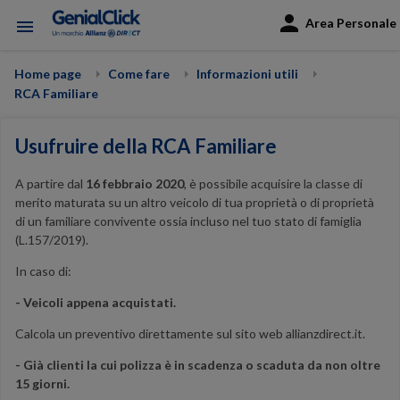
Area Personale
menu
Home page
Come fare
Informazioni utili
RCA Familiare
Usufruire della RCA Familiare
A partire dal
16 febbraio 2020
, è possibile acquisire la classe di
merito maturata su un altro veicolo di tua proprietà o di proprietà
di un familiare convivente ossia incluso nel tuo stato di famiglia
(L.157/2019).
In caso di:
- Veicoli appena acquistati.
Calcola un preventivo direttamente sul sito web allianzdirect.it.
- Già clienti la cui polizza è in scadenza o scaduta da non oltre
15 giorni.