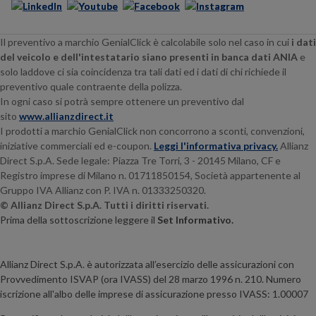
Il preventivo a marchio GenialClick è calcolabile solo nel caso in cui
i dati
del veicolo e dell'intestatario siano presenti in banca dati ANIA
e
solo laddove ci sia coincidenza tra tali dati ed i dati di chi richiede il
preventivo quale contraente della polizza.
In ogni caso si potrà sempre ottenere un preventivo dal
sito
www.allianzdirect.it
I prodotti a marchio GenialClick non concorrono a sconti, convenzioni,
iniziative commerciali ed e-coupon.
Leggi l'informativa privacy.
Allianz
Direct S.p.A. Sede legale:
Piazza Tre Torri, 3 - 20145
Milano, CF e
Registro imprese di Milano n. 01711850154, Società appartenente al
Gruppo IVA Allianz con P. IVA n. 01333250320.
© Allianz Direct S.p.A. Tutti i diritti riservati.
Prima della sottoscrizione leggere il
Set Informativo.
Allianz Direct S.p.A. è autorizzata all’esercizio delle assicurazioni con
Provvedimento ISVAP (ora IVASS) del 28 marzo 1996 n. 210. Numero
iscrizione all'albo delle imprese di assicurazione presso IVASS: 1.00007