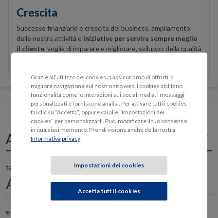
Crescita
Successo finanziario e crescita del business, ampliamento
delle nostre attività e
iniziative per servire sempre meglio
il cliente
, voglia di imparare e migliorare, sviluppo della qualità
delle persone.
Grazie all’utilizzo dei cookies ci assicuriamo di offrirti la
migliore navigazione sul nostro sito web. I cookies abilitano
funzionalità come le interazioni sui social media, i messaggi
personalizzati e forniscono analisi. Per attivare tutti i cookies
fai clic su “Accetta”, oppure vai alle “Impostazioni dei
Voglio una polizza per un'
cookies” per personalizzarli. Puoi modificare il tuo consenso
in qualsiasi momento. Prendi visione anche della nostra
Auto
Informativa privacy
Impostazioni dei cookies
targata
Accetta tutti i cookies
e il proprietario è nato il