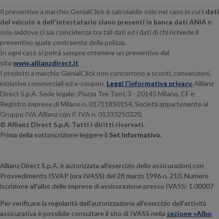
Il preventivo a marchio GenialClick è calcolabile solo nel caso in cui
i dati
del veicolo e dell'intestatario siano presenti in banca dati ANIA
e
solo laddove ci sia coincidenza tra tali dati ed i dati di chi richiede il
preventivo quale contraente della polizza.
In ogni caso si potrà sempre ottenere un preventivo dal
sito
www.allianzdirect.it
I prodotti a marchio GenialClick non concorrono a sconti, convenzioni,
iniziative commerciali ed e-coupon.
Leggi l'informativa privacy.
Allianz
Direct S.p.A. Sede legale:
Piazza Tre Torri, 3 - 20145
Milano, CF e
Registro imprese di Milano n. 01711850154, Società appartenente al
Gruppo IVA Allianz con P. IVA n. 01333250320.
© Allianz Direct S.p.A. Tutti i diritti riservati.
Prima della sottoscrizione leggere il
Set Informativo.
Allianz Direct S.p.A. è autorizzata all’esercizio delle assicurazioni con
Provvedimento ISVAP (ora IVASS) del 28 marzo 1996 n. 210. Numero
iscrizione all'albo delle imprese di assicurazione presso IVASS: 1.00007
Per verificare la regolarità dell'autorizzazione all'esercizio dell'attività
assicurativa è possibile consultare il sito di IVASS nella
sezione «Albo