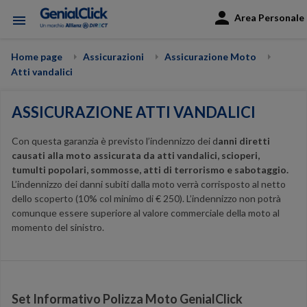
Area Personale
menu
Home page
Assicurazioni
Assicurazione Moto
Atti vandalici
ASSICURAZIONE ATTI VANDALICI
Con questa garanzia è previsto l’indennizzo dei d
anni diretti
causati alla moto assicurata da atti vandalici, scioperi,
tumulti popolari, sommosse, atti di terrorismo e sabotaggio.
L’indennizzo dei danni subiti dalla moto verrà corrisposto al netto
dello scoperto (10% col minimo di € 250). L’indennizzo non potrà
comunque essere superiore al valore commerciale della moto al
momento del sinistro.
Set Informativo Polizza Moto GenialClick