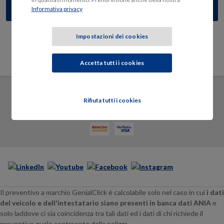
Informativa privacy
Impostazioni dei cookies
Sicurezza e privacy
Accetta tutti i cookies
Modalità di pagamento
Rifiuta tutti i cookies
Il preventivo a marchio GenialClick è calcolabile solo nel caso in cui
i dati
del veicolo e dell'intestatario siano presenti in banca dati ANIA
e
solo laddove ci sia coincidenza tra tali dati ed i dati di chi richiede il
preventivo quale contraente della polizza.