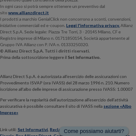
In ogni caso si potrà sempre ottenere un preventivo dal
sito
www.allianzdirect.it
I prodotti a marchio GenialClick non concorrono a sconti, convenzioni,
iniziative commerciali ed e-coupon.
Leggi l'informativa privacy.
Allianz
Direct S.p.A. Sede legale:
Piazza Tre Torri, 3 - 20145
Milano, CF e
Registro imprese di Milano n. 01711850154, Società appartenente al
Gruppo IVA Allianz con P. IVA n. 01333250320.
© Allianz Direct S.p.A. Tutti i diritti riservati.
Prima della sottoscrizione leggere il
Set Informativo.
Allianz Direct S.p.A. è autorizzata all’esercizio delle assicurazioni con
Provvedimento ISVAP (ora IVASS) del 28 marzo 1996 n. 210. Numero
iscrizione all'albo delle imprese di assicurazione presso IVASS: 1.00007
Per verificare la regolarità dell'autorizzazione all'esercizio dell'attività
assicurativa è possibile consultare il sito di IVASS nella
sezione «Albo
Imprese»
Link utili:
Set Informativi
,
Reclami
,
Chi Siamo
,
Federalismo
Fiscale
,
Pec Allianz Direct
,
Conflitto di Interessi
,
Contratto Base
,