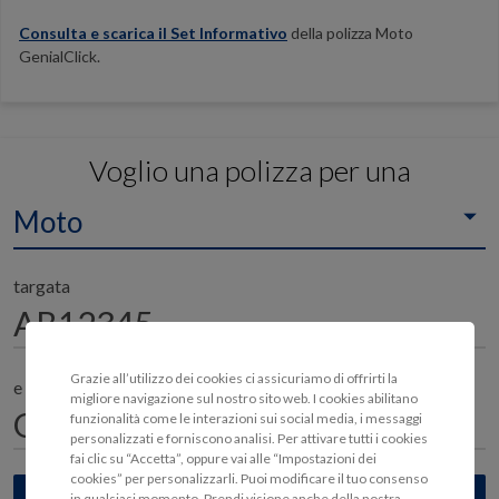
Consulta e scarica il Set Informativo
della polizza Moto
GenialClick.
Voglio una polizza per una
Moto
targata
Grazie all’utilizzo dei cookies ci assicuriamo di offrirti la
e il proprietario è nato il
migliore navigazione sul nostro sito web. I cookies abilitano
funzionalità come le interazioni sui social media, i messaggi
personalizzati e forniscono analisi. Per attivare tutti i cookies
fai clic su “Accetta”, oppure vai alle “Impostazioni dei
cookies” per personalizzarli. Puoi modificare il tuo consenso
in qualsiasi momento. Prendi visione anche della nostra